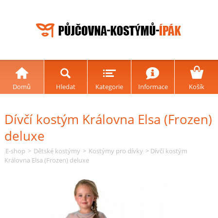
Domů
Hledat
Kategorie
Informace
Košík
Dívčí kostým Královna Elsa (Frozen)
deluxe
E-shop
>
Dětské kostýmy
>
Kostýmy pro dívky
> Dívčí kostým
Královna Elsa (Frozen) deluxe