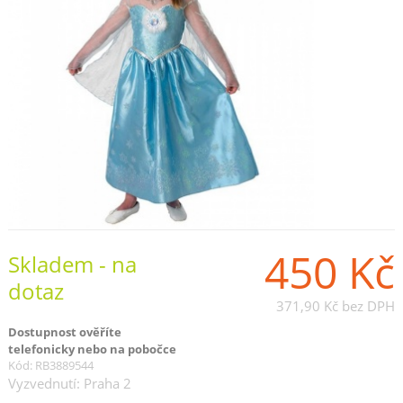
450 Kč
Skladem - na
dotaz
371,90 Kč
bez DPH
Dostupnost ověříte
telefonicky nebo na pobočce
Kód: RB3889544
Vyzvednutí: Praha 2