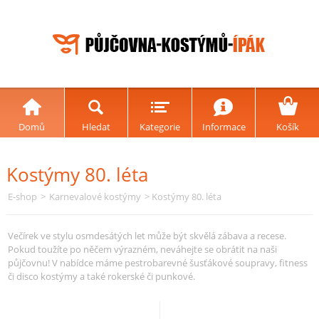
Domů
Hledat
Kategorie
Informace
Košík
Kostýmy 80. léta
E-shop
>
Karnevalové kostýmy
> Kostýmy 80. léta
Večírek ve stylu osmdesátých let může být skvělá zábava a recese.
Pokud toužíte po něčem výrazném, neváhejte se obrátit na naši
půjčovnu! V nabídce máme pestrobarevné šusťákové soupravy, fitness
či disco kostýmy a také rokerské či punkové.