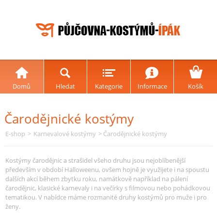
Domů
Hledat
Kategorie
Informace
Košík
Čarodějnické kostýmy
E-shop
>
Karnevalové kostýmy
> Čarodějnické kostýmy
Kostýmy čarodějnic a strašidel všeho druhu jsou nejoblíbenější
především v období Halloweenu, ovšem hojně je využijete i na spoustu
dalších akcí během zbytku roku, namátkově například na pálení
čarodějnic, klasické karnevaly i na večírky s filmovou nebo pohádkovou
tematikou. V nabídce máme rozmanité druhy kostýmů pro muže i pro
ženy.