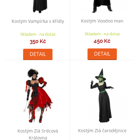
Kostým Voodoo man
Kostým Vampírka s křídly
Skladem - na dotaz
Skladem - na dotaz
450 Kč
350 Kč
DETAIL
DETAIL
Kostým Zlá čarodějnice
Kostým Zlá Srdcová
Královna