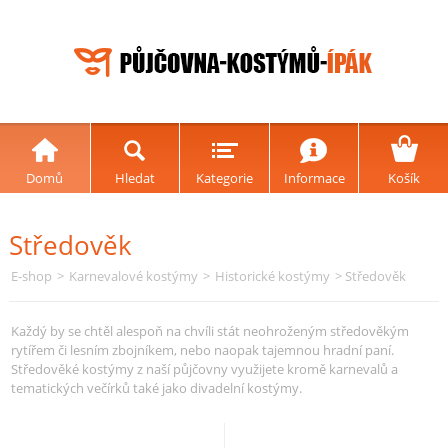
Domů
Hledat
Kategorie
Informace
Košík
Středověk
E-shop
>
Karnevalové kostýmy
>
Historické kostýmy
> Středověk
Každý by se chtěl alespoň na chvíli stát neohroženým středověkým
rytířem či lesním zbojníkem, nebo naopak tajemnou hradní paní.
Středověké kostýmy z naší půjčovny využijete kromě karnevalů a
tematických večírků také jako divadelní kostýmy.