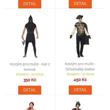
DETAIL
DETAIL
Kostým pro muže -
Kostým pro muže - Kat z
Středověký doktor
temnot
Skladem - na dotaz
Skladem - na dotaz
(Benátský karneval)
450 Kč
350 Kč
DETAIL
DETAIL