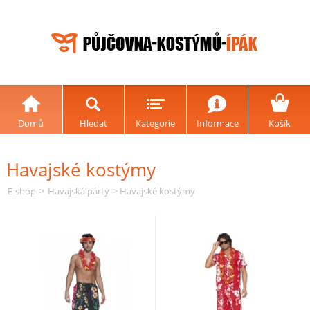
Domů
Hledat
Kategorie
Informace
Košík
Havajské kostýmy
E-shop
>
Havajská párty
> Havajské kostýmy