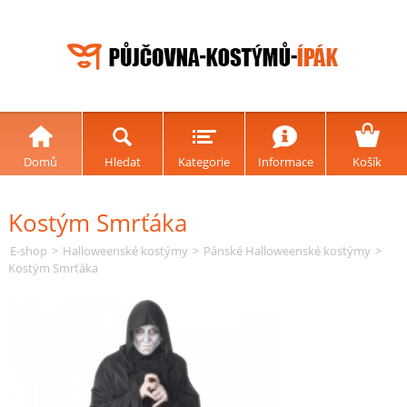
Domů
Hledat
Kategorie
Informace
Košík
Kostým Smrťáka
E-shop
>
Halloweenské kostýmy
>
Pánské Halloweenské kostýmy
>
Kostým Smrťáka