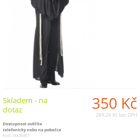
350 Kč
Skladem - na
dotaz
289,26 Kč
bez DPH
Dostupnost ověříte
telefonicky nebo na pobočce
Kód: SM29367